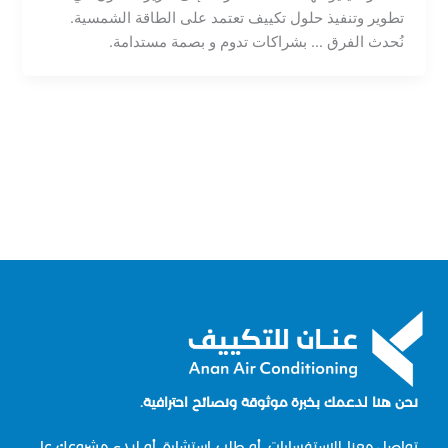
تطوير وتنفيذ حلول تكييف تعتمد على الطاقة الشمسية.
نُحدث الفرق … بشراكات تدوم و بصمة مستدامة.
نحن هنا لدعمك بخبرة موثوقة ونصائح احترافية.
تواصل معنا للاستفسارات، أو طلب استشارة، أو لبدء مشروعك على