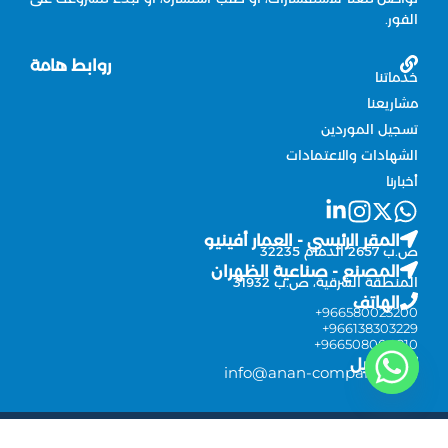
الفور.
روابط هامة
خدماتنا
مشاريعنا
تسجيل الموردين
الشهادات والاعتمادات
أخبارنا
المقر الرئيسي - العمار أفينيو
ص.ب 2657 الدمام 32235
المصنع - صناعية الظهران
المنطقة الشرقية، ص.ب 31932
الهاتف
966580023200+
966138303229+
966508004810+
الايميل
info@anan-company.com
جميع الحقوق محفوظة © 2026 شركة عنان للتكييف