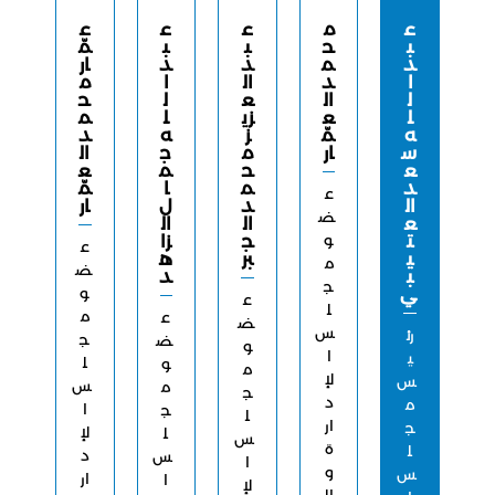
ع
م
ع
ع
ع
ب
ح
ب
ب
مّ
د
م
د
د
ار
ا
د
ال
ا
م
ل
ال
ع
ل
ح
ل
ع
زي
ل
م
ه
مّ
ز
ه
د
س
ار
م
ج
ال
ع
ح
م
ع
د
م
ا
مّ
ع
ال
د
ل
ار
ض
ع
ال
ال
ت
و
ج
زا
ع
ي
بر
ه
م
ض
ب
د
ج
ي
و
ع
ل
م
ع
ض
س
رئ
ج
ض
و
ا
ي
ل
و
م
لإ
س
س
م
ج
د
م
ا
ج
ل
ار
ج
لإ
ل
س
ة
ل
د
س
ا
و
س
ار
ا
لإ
ال