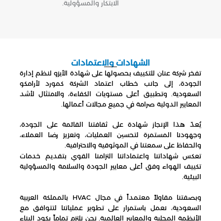
الابتكار والمسؤولية.
الشهادات والاعتمادات
تفخر شركة عنان للتكييف بحصولها على شهادة الأيزو لنظم إدارة
الجودة، إلى جانب خطاب اعتماد الشركة كمورد لأرامكو
السعودية. وتطبيق أعلى مستويات الكفاءة، والامتثال لأشد
المعايير الدولية صرامة في جميع مجالات أعمالها.
يُعدّ هذا الإنجاز شهادة على ثقافتنا القائمة على الجودة،
وجهودنا المستمرة لتحسين العمليات، وتعزيز رضا العملاء،
والحفاظ على سمعتنا في الموثوقية والاحترافية.
تعكس شهاداتنا واعتماداتنا التزامنا القوي بتقديم خدمات
تكييف الهواء وفق أعلى معايير الجودة والسلامة والمسؤولية
البيئية.
وبصفتنا مقاولاً معتمداً في مجال HVAC بالمملكة العربية
السعودية، نعمل باستمرار على تطوير عملياتنا لتتوافق مع
الأنظمة المحلية والمعايير العالمية. نحن نلتزم تماماً بكود البناء