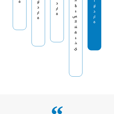
ا
ة
لإ
د
رئ
لإ
د
ار
ي
د
ار
ة
س
ار
ة
ال
ة
تن
ف
ي
ذ
ي