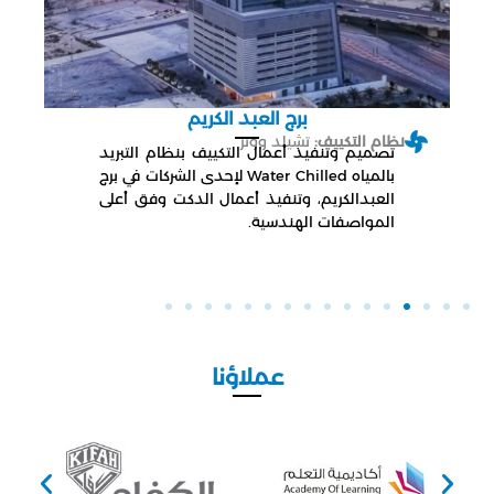
برج العبد الكريم
نظام التكييف:
تشيلد ووتر
ن
تصميم وتنفيذ أعمال التكييف بنظام التبريد
بالمياه Water Chilled لإحدى الشركات في برج
العبدالكريم، وتنفيذ أعمال الدكت وفق أعلى
المواصفات الهندسية.
عملاؤنا