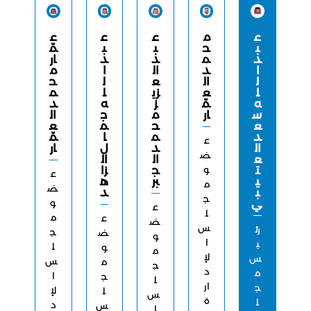
ع
م
ع
ع
ع
ب
ح
ب
ب
مّ
د
م
د
د
ار
ا
د
ال
ا
م
ل
ال
ع
ل
ح
ل
ع
زي
ل
م
ه
مّ
ز
ه
د
س
ار
م
ج
ال
ع
ح
م
ع
د
م
ا
مّ
ع
ال
د
ل
ار
ض
ع
ال
ال
ت
و
ج
زا
ع
ي
بر
ه
م
ض
ب
د
ج
ي
و
ع
ل
م
ع
ض
س
رئ
ج
ض
و
ا
ي
ل
و
م
لإ
س
س
م
ج
د
م
ا
ج
ل
ار
ج
لإ
ل
س
ة
ل
د
س
ا