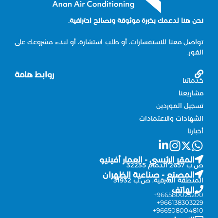
حن هنا لدعمك بخبرة موثوقة ونصائح احترافية.
واصل معنا للاستفسارات، أو طلب استشارة، أو لبدء مشروعك على
لفور.
روابط هامة
دماتنا
شاريعنا
سجيل الموردين
لشهادات والاعتمادات
خبارنا
المقر الرئيسي - العمار أفينيو
ب 2657 الدمام 32235
المصنع - صناعية الظهران
لمنطقة الشرقية، ص.ب 31932
الهاتف
966580023200
966138303229
966508004810