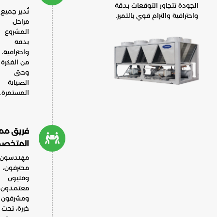
الجودة تتجاوز التوقعات بدقة
نُدير جميع
واحترافية والتزام قوي بالتميز.
مراحل
المشروع
بدقة
واحترافية،
من الفكرة
وحتى
الصيانة
المستمرة.
فريق ممن
المتخصصين
مهندسون
محترفون،
وفنيون
معتمدون،
ومشرفون ذوو
خبرة، تحت إدارة