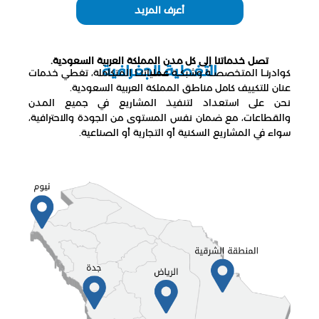
أعرف المزيد
تصل خدماتنا إلى كل مدن المملكة العربية السعودية.
التغطية الجغرافية
كوادرنــا المتخصصــة وشبكــة عملياتنــا المتكاملة، تغطي خدمات
عنان للتكييف كامل مناطق المملكة العربية السعودية.
نحن على استعداد لتنفيذ المشاريع في جميع المدن
والقطاعات، مع ضمان نفس المستوى من الجودة والاحترافية،
سواء في المشاريع السكنية أو التجارية أو الصناعية.