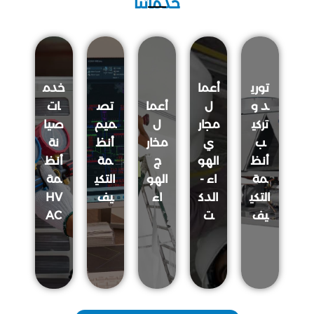
خدماتنا
توري
أعما
خدم
د و
ل
أعما
تص
ات
تركي
مجار
ل
ميم
صيا
ب
ي
مخار
أنظ
نة
أنظ
الهو
ج
مة
أنظ
مة
اء -
الهو
التكي
مة
التكي
الدك
اء
يف
HV
يف
ت
AC