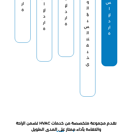
و
س
ار
ا
لإ
ال
ا
ة
لإ
د
رئ
لإ
د
ار
ي
د
ار
ة
س
ار
ة
ال
ة
تن
ف
ي
ذ
ي
نقدم مجموعة متخصصة من خدمات HVAC تضمن الراحة
والكفاءة بأداء ممتاز على المدى الطويل